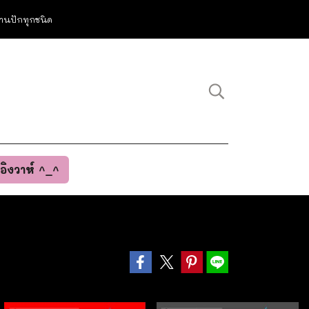
ม งานปักทุกชนิด
นอิงวาห์ ^_^