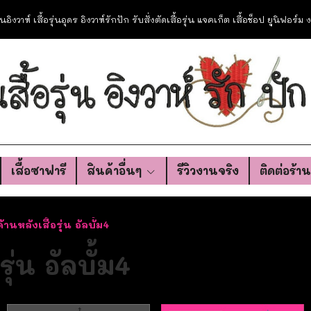
อรุ่นอิงวาห์ เสื้อรุ่นอุดร อิงวาห์รักปัก รับสั่งตัดเสื้อรุ่น แจคเก็ต เสื้อช็อป ยูนิฟอร์
เสื้อซาฟารี
สินค้าอื่นๆ
รีวิวงานจริง
ติดต่อร้า
านหลังเสื้อรุ่น อัลบั้ม4
ุ่น อัลบั้ม4