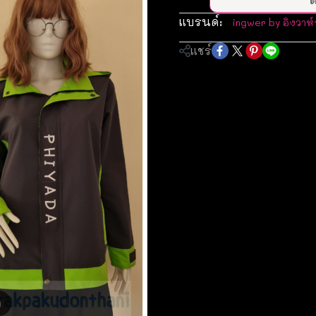
แบรนด์:
ingwer by อิงวาห์
แชร์
m