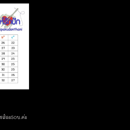
ไซส์ละ50บ.ค่ะ