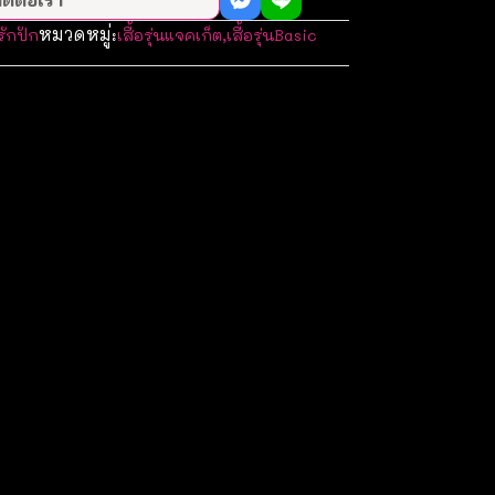
หมวดหมู่:
รักปัก
เสื้อรุ่นแจคเก็ต
,
เสื้อรุ่นBasic