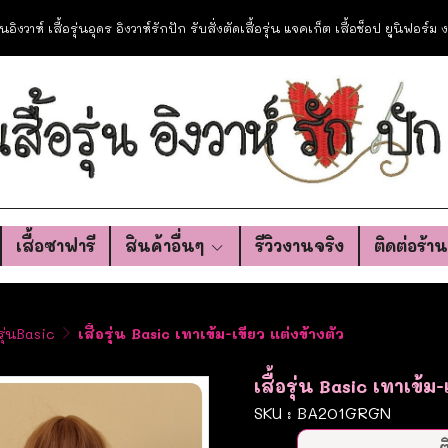
อรุ่นอิงวาห์ เสื้อรุ่นอุดร อิงวาห์รักปัก รับสั่งตัดเสื้อรุ่น แจคเก็ต เสื้อช็อป ยูนิฟอร์
เสื้อซาฟารี
สินค้าอื่นๆ
รีวิวงานจริง
ติดต่อร้า
อรุ่นBasic
เสื้อรุ่น Basic เทาเข้ม-เขียว แต่งข้างตัว
เสื้อรุ่น Basic เทาเข้ม-
SKU : BA201GRGN
ต