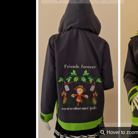
⚲
Hover to zoo