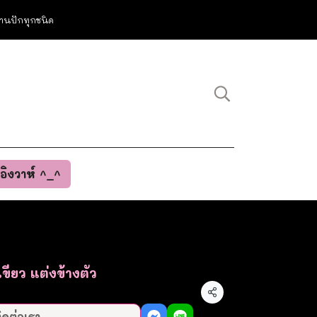
ม งานปักทุกชนิด
นอิงวาห์ ^_^
เขียว แต่งข้างตัว
แชร์
ิดต่อเรา