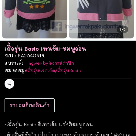
1/2
เสื้อรุ่น Basic เทาเข้ม-ชมพูอ่อน
SKU : BA204GRPL
แบรนด์:
ingwer by อิงวาห์รักปัก
หมวดหมู่:
เสื้อรุ่นแจคเก็ต
,
เสื้อรุ่นBasic
แชร์
รายละเอียดสินค้า
-เสื้อรุ่น Basic สีเทาเข้ม แต่งสีชมพูอ่อน
-ตัวเสื้อมีซับในเป็นผ้าร่มนะคะ กันหนาว กันลม ใส่สบาย