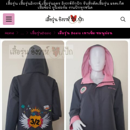
เสื้อรุ่น เสื้อรุ่นอิงวาห์ เสื้อรุ่นอุดร อิงวาห์รักปัก รับสั่งตัดเสื้อรุ่น แจคเก็ต
เสื้อช็อป ยูนิฟอร์ม งานปักทุกชนิด
Home
...
เสื้อรุ่นBasic
เสื้อรุ่น Basic เทาเข้ม-ชมพูอ่อน