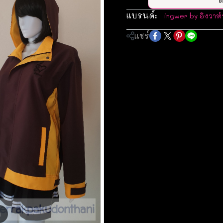
แบรนด์:
ingwer by อิงวาห์
แชร์
m