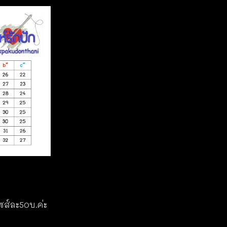
ไซส์ละ50บ.ค่ะ