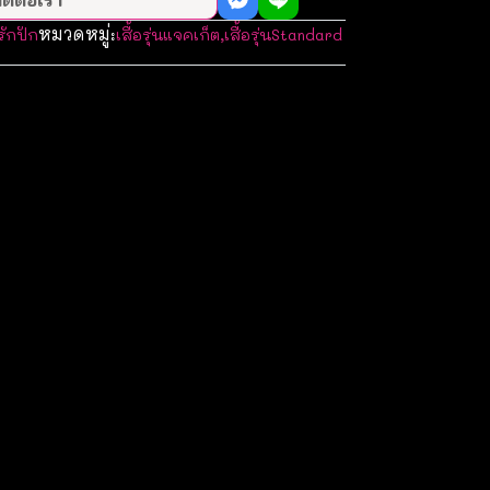
หมวดหมู่:
รักปัก
เสื้อรุ่นแจคเก็ต
,
เสื้อรุ่นStandard