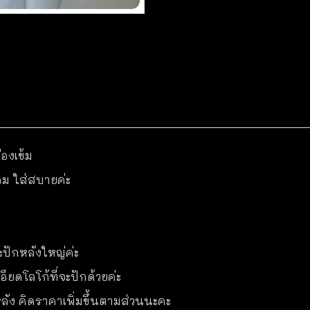
ืองเข้ม
ลม ใส่สบายค่ะ
ะปักหลังใหญ่ค่ะ
ียดโลโก้ที่จะปักด้วยค่ะ
ละหลัง คิดราคาเพิ่มขึ้นตามส่วนนะคะ