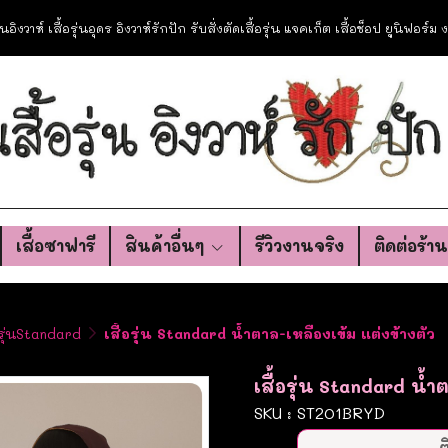
อรุ่นอิงวาห์ เสื้อรุ่นอุดร อิงวาห์รักปัก รับสั่งตัดเสื้อรุ่น แจคเก็ต เสื้อช็อป ยูนิฟอร์
เสื้อซาฟารี
สินค้าอื่นๆ
รีวิวงานจริง
ติดต่อร้า
อรุ่นStandard
เสื้อรุ่น Standard น้ำตาล-เหลืองเข้ม แต่งข้างตัว
เสื้อรุ่น Standard น้ำ
SKU : ST201BRYD
ต