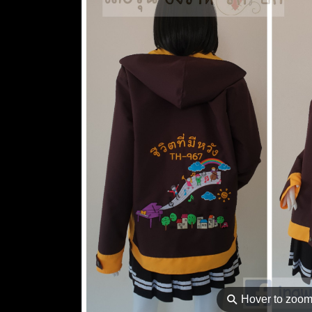
⚲
Hover to zoo