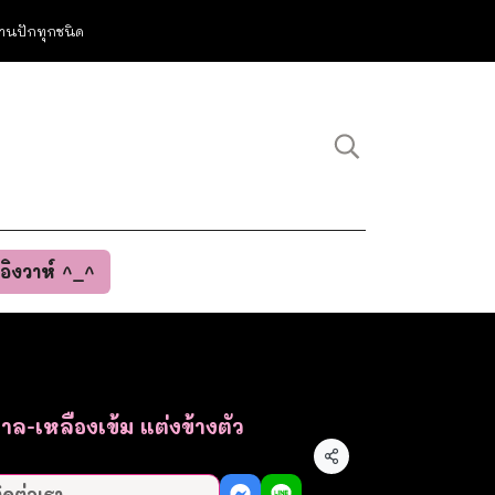
ม งานปักทุกชนิด
นอิงวาห์ ^_^
ตาล-เหลืองเข้ม แต่งข้างตัว
แชร์
ิดต่อเรา