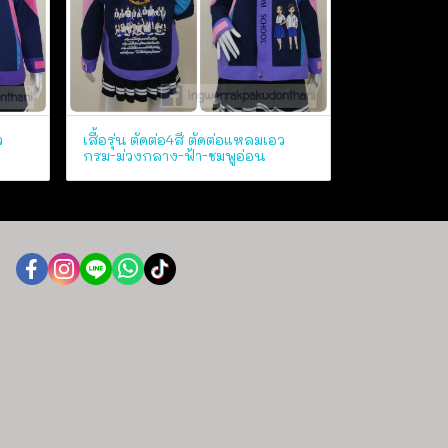
ว
เสื้อรุ่น ตัดต่อ4สี ตัดต่อแหลมเอว
กรม-ม่วงกลาง-ฟ้า-ชมพูอ่อน