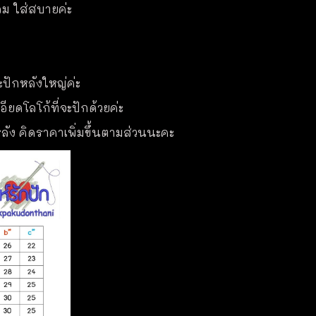
ลม ใส่สบายค่ะ
ะปักหลังใหญ่ค่ะ
ียดโลโก้ที่จะปักด้วยค่ะ
ละหลัง คิดราคาเพิ่มขึ้นตามส่วนนะคะ