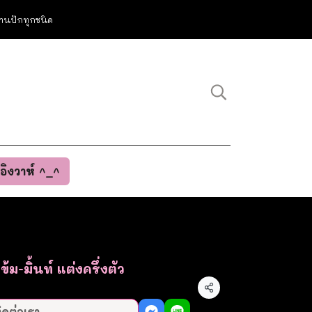
ม งานปักทุกชนิด
นอิงวาห์ ^_^
ข้ม-มิ้นท์ แต่งครึ่งตัว
แชร์
ิดต่อเรา