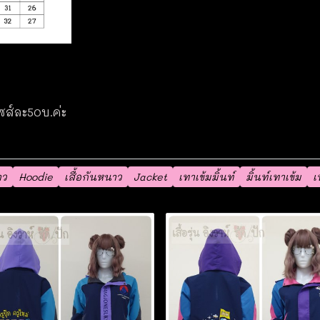
ไซส์ละ50บ.ค่ะ
าว
Hoodie
เสื้อกันหนาว
Jacket
เทาเข้มมิ้นท์
มิ้นท์เทาเข้ม
เ