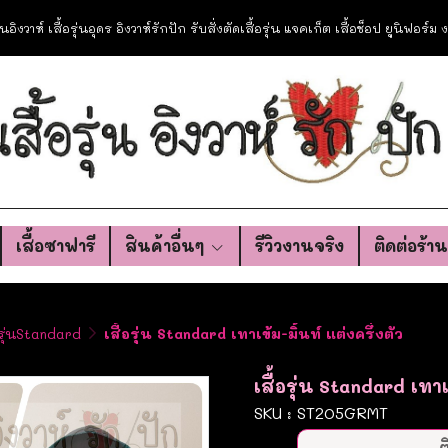
อรุ่นอิงวาห์ เสื้อรุ่นอุดร อิงวาห์รักปัก รับสั่งตัดเสื้อรุ่น แจคเก็ต เสื้อช็อป ยูนิฟอร์
เสื้อซาฟารี
สินค้าอื่นๆ
รีวิวงานจริง
ติดต่อร้า
อรุ่นStandard
เสื้อรุ่น Standard เทาเข้ม-มิ้นท์ แต่งครึ่งตัว
เสื้อรุ่น Standard เทาเ
SKU : ST205GRMT
ต