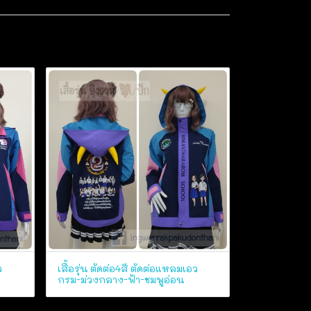
ว
เสื้อรุ่น ตัดต่อ4สี ตัดต่อแหลมเอว
กรม-ม่วงกลาง-ฟ้า-ชมพูอ่อน