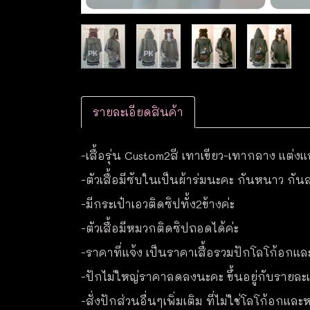
รายละเอียดสินค้า
-เสื้อรุ่น Custom2สี เทาเขียว-เทากลาง แต่
-ตัวเสื้อมีซับในเป็นผ้าร่มนะคะ กันหนาว กัน
-มีกระเป๋าเอวติดซิปทั้ง2ข้างค่ะ
-ตัวเสื้อมีหมวกติดซิปถอดได้ค่ะ
-ราคาที่แจ้ง เป็นราคาเสื้อรวมปักโลโก้อกแล
-ปักไม่ใหญ่ราคาลดลงนะคะ ขึ้นอยู่กับรายละเอ
-สั่งปักส่วนอื่นๆเพิ่มเติม ที่ไม่ใช่โลโก้อกแ