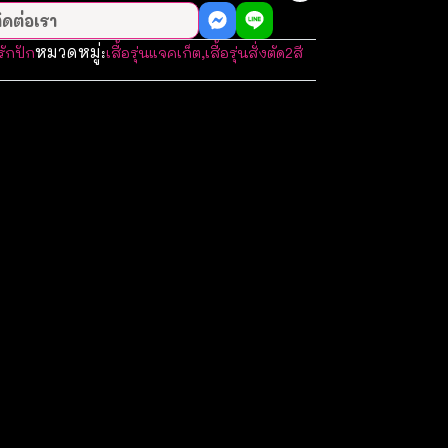
ิดต่อเรา
หมวดหมู่:
รักปัก
เสื้อรุ่นแจคเก็ต
,
เสื้อรุ่นสั่งตัด2สี