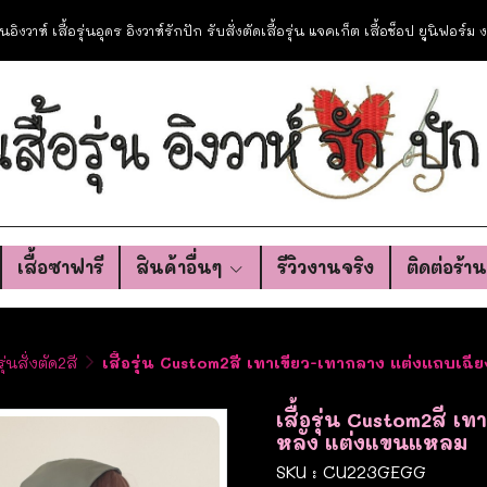
อรุ่นอิงวาห์ เสื้อรุ่นอุดร อิงวาห์รักปัก รับสั่งตัดเสื้อรุ่น แจคเก็ต เสื้อช็อป ยูนิฟอร์
เสื้อซาฟารี
สินค้าอื่นๆ
รีวิวงานจริง
ติดต่อร้า
รุ่นสั่งตัด2สี
เสื้อรุ่น Custom2สี เทาเขียว-เทากลาง แต่งแถบเฉ
เสื้อรุ่น Custom2สี เ
หลัง แต่งแขนแหลม
SKU : CU223GEGG