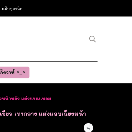
ม งานปักทุกชนิด
นอิงวาห์ ^_^
ียงหน้าหลัง แต่งแขนแหลม
ทาเขียว-เทากลาง แต่งแถบเฉียงหน้า
แชร์