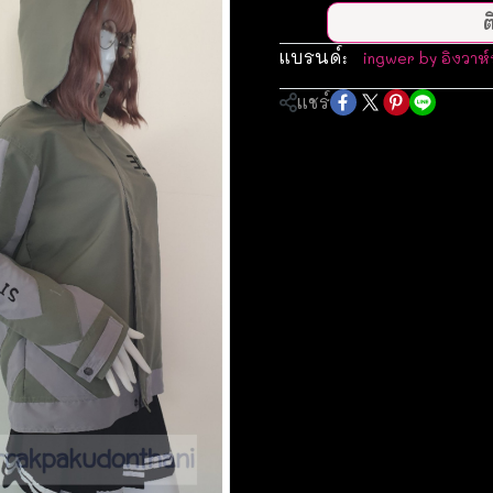
ต
แบรนด์:
ingwer by อิงวาห์
แชร์