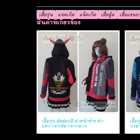
เสื้อรุ่น
แจคเก็ต
แจ็คเก็ต
เสื้อฮู้ด
เสื้อแขนย
สินค้าที่เกี่ยวข้อง
เสื้อรุ่น ตัดต่อ4สี ผ่าหน้าซ้าย ดำ-
เสื้อ
แดง-เทาเข้ม-เทากลาง
กรม-