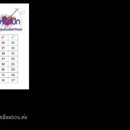
ไซส์ละ50บ.ค่ะ