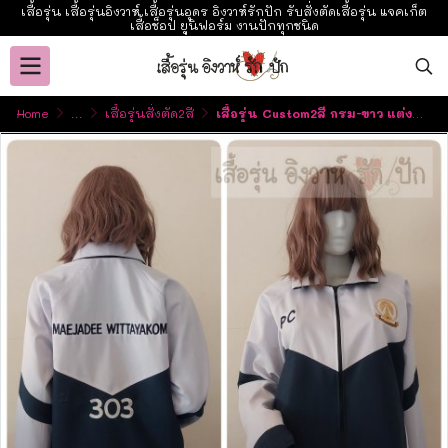
เสื้อรุ่น เสื้อรุ่นอิงวาห์ เสื้อรุ่นอุดร อิงวาห์รักปัก รับสั่งตัดเสื้อรุ่น แจคเก็ต
เสื้อช็อป ยูนิฟอร์ม งานปักทุกชนิด
Home
...
เสื้อรุ่นสั่งตัด2สี
เสื้อรุ่น Custom2สี กรม-ขาว แต่งแหลมหน้าหลัง แขนเฉียง