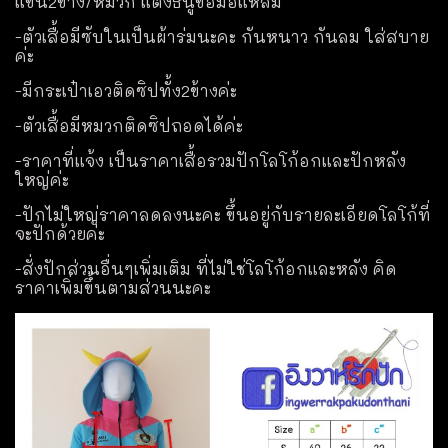
แขน2ข้าง/หมวก แต่งธนูข้อมือแหลม
-ตัวเสื้อมีซับในเป็นผ้าร่มนะคะ กันหนาว กันลม ใส่สบาย
ค่ะ
-มีกระเป๋าเอวติดซิปทั้ง2ข้างค่ะ
-ตัวเสื้อมีหมวกติดซิปถอดได้ค่ะ
-ราคาที่แจ้ง เป็นราคาเสื้อรวมปักโลโก้อกและปักหลัง
ใหญ่ค่ะ
-ปักไม่ใหญ่ราคาลดลงนะคะ ขึ้นอยู่กับรายละเอียดโลโก้ที่
จะปักด้วยค่ะ
-สั่งปักส่วนอื่นๆเพิ่มเติม ที่ไม่ใช่โลโก้อกและหลัง คิด
ราคาเพิ่มขึ้นตามส่วนนะคะ