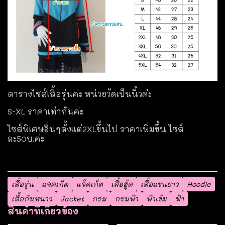
ตารางไซส์เสื้อรุ่นค่ะ หน่วยวัดเป็นนิ้วค่ะ
S-XL ราคาเท่ากันค่ะ
ไซส์พิเศษอื่นๆตั้งแต่2XLขึ้นไป ราคาเพิ่มขึ้น ไซส์
ละ50บ.ค่ะ
เสื้อรุ่น
แจคเก็ต
แจ็คเก็ต
เสื้อฮู้ด
เสื้อแขนยาว
Hoodie
เสื้อกันหนาว
Jacket
กรม
กรมฟ้า
ฟ้าเข้ม
ฟ้า
สินค้าที่เกี่ยวข้อง