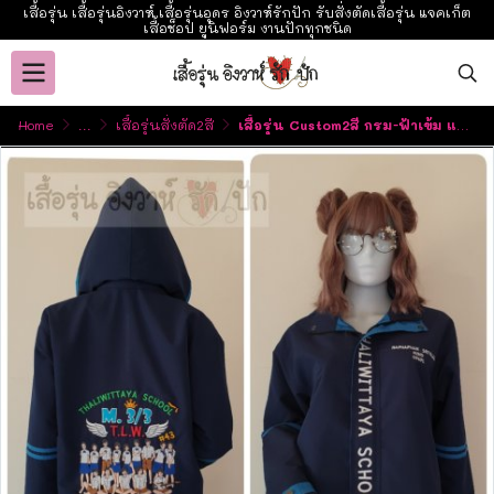
เสื้อรุ่น เสื้อรุ่นอิงวาห์ เสื้อรุ่นอุดร อิงวาห์รักปัก รับสั่งตัดเสื้อรุ่น แจคเก็ต
เสื้อช็อป ยูนิฟอร์ม งานปักทุกชนิด
Home
...
เสื้อรุ่นสั่งตัด2สี
เสื้อรุ่น Custom2สี กรม-ฟ้าเข้ม แต่งเส้นชายเสื้อ/กลางแขน2ข้าง/หมวก แต่งธนูข้อมือแหลม