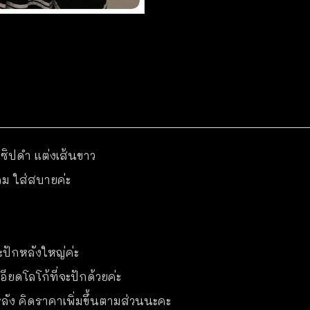
งซิปดำ แต่งเส้นขาว
ลม ใส่สบายค่ะ
ะปักหลังใหญ่ค่ะ
ียดโลโก้ที่จะปักด้วยค่ะ
ละหลัง คิดราคาเพิ่มขึ้นตามส่วนนะคะ