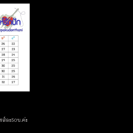
ไซส์ละ50บ.ค่ะ