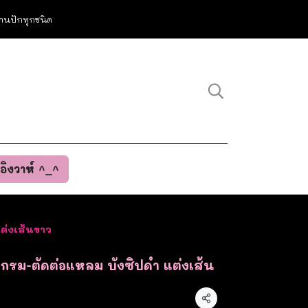
ม งานปักทุกชนิด
นอิงวาห์ ^_^
แต่งเส้นขาว
ำ-กรม-ตัดต่อแหลม บังซิปดำ แต่งเส้น
แชร์