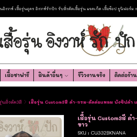
อรุ่นอิงวาห์ เสื้อรุ่นอุดร อิงวาห์รักปัก รับสั่งตัดเสื้อรุ่น แจคเก็ต เสื้อช็อป ยูนิฟอร์
เสื้อซาฟารี
สินค้าอื่นๆ
รีวิวงานจริง
ติดต่อร้า
รุ่นสั่งตัด3สี
เสื้อรุ่น Custom3สี ดำ-กรม-ตัดต่อแหลม บังซิปดำ 
เสื้อรุ่น Custom3สี ด
ขาว
SKU : CU332BKNANA