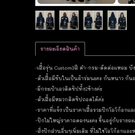
รายละเอียดสินค้า
-เสื้อรุ่น Custom3สี ดำ-กรม-ตัดต่อแหลม บั
-ตัวเสื้อมีซับในเป็นผ้าร่มนะคะ กันหนาว กัน
-มีกระเป๋าเอวติดซิปทั้ง2ข้างค่ะ
-ตัวเสื้อมีหมวกติดซิปถอดได้ค่ะ
-ราคาที่แจ้ง เป็นราคาเสื้อรวมปักโลโก้อกแล
-ปักไม่ใหญ่ราคาลดลงนะคะ ขึ้นอยู่กับรายละเอ
-สั่งปักส่วนอื่นๆเพิ่มเติม ที่ไม่ใช่โลโก้อกแ