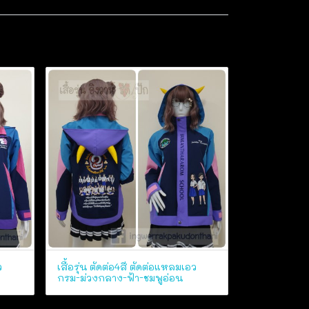
ว
เสื้อรุ่น ตัดต่อ4สี ตัดต่อแหลมเอว
กรม-ม่วงกลาง-ฟ้า-ชมพูอ่อน