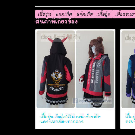
เสื้อรุ่น
แจคเก็ต
แจ็คเก็ต
เสื้อฮู้ด
เสื้อแขนย
สินค้าที่เกี่ยวข้อง
เสื้อรุ่น ตัดต่อ4สี ผ่าหน้าซ้าย ดำ-
เสื้อ
แดง-เทาเข้ม-เทากลาง
กรม-