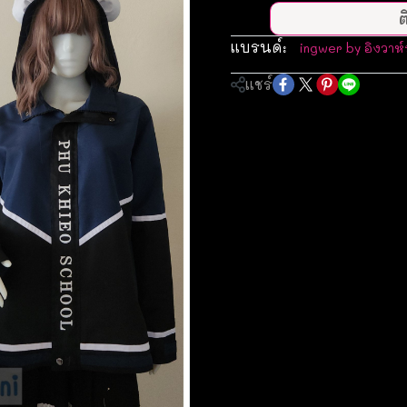
ต
แบรนด์:
ingwer by อิงวาห์
แชร์