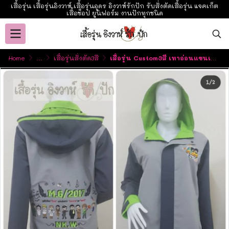
เสื้อรุ่น เสื้อรุ่นอิงวาห์ เสื้อรุ่นอุดร อิงวาห์รักปัก รับสั่งตัดเสื้อรุ่น แจคเก็ต
เสื้อช็อป ยูนิฟอร์ม งานปักทุกชนิด
Home
...
เสื้อรุ่นสั่งตัด3สี
เสื้อรุ่น Custom3สี เทาอ่อนแขนเทาเข้ม แต่งเขียวมะนาว