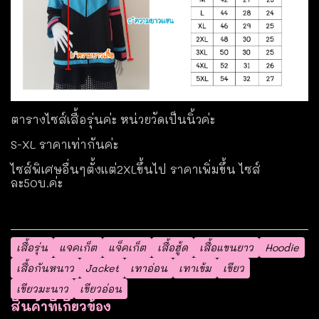
ตารางไซส์เสื้อรุ่นค่ะ หน่วยวัดเป็นนิ้วค่ะ
S-XL ราคาเท่ากันค่ะ
ไซส์พิเศษอื่นๆตั้งแต่2XLขึ้นไป ราคาเพิ่มขึ้น ไซส์
ละ50บ.ค่ะ
เสื้อรุ่น
แจคเก็ต
แจ็คเก็ต
เสื้อฮู้ด
เสื้อแขนยาว
Hoodie
เสื้อกันหนาว
Jacket
เทาอ่อน
เทาเข้ม
เขียว
เขียวมะนาว
เขียวอ่อน
สินค้าที่เกี่ยวข้อง