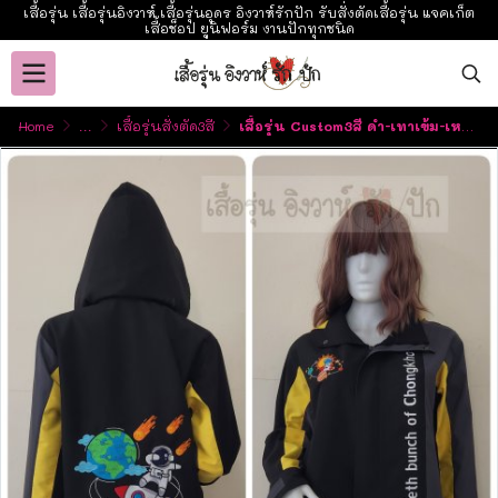
เสื้อรุ่น เสื้อรุ่นอิงวาห์ เสื้อรุ่นอุดร อิงวาห์รักปัก รับสั่งตัดเสื้อรุ่น แจคเก็ต
เสื้อช็อป ยูนิฟอร์ม งานปักทุกชนิด
Home
...
เสื้อรุ่นสั่งตัด3สี
เสื้อรุ่น Custom3สี ดำ-เทาเข้ม-เหลือง ผ่าหน้าซ้าย