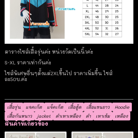
ตารางไซส์เสื้อรุ่นค่ะ หน่วยวัดเป็นนิ้วค่ะ
S-XL ราคาเท่ากันค่ะ
ไซส์พิเศษอื่นๆตั้งแต่2XLขึ้นไป ราคาเพิ่มขึ้น ไซส์
ละ50บ.ค่ะ
เสื้อรุ่น
แจคเก็ต
แจ็คเก็ต
เสื้อฮู้ด
เสื้อแขนยาว
Hoodie
เสื้อกันหนาว
jacket
ดำเทาเหลือง
ดำ
เทาเข้ม
เหลือง
สินค้าที่เกี่ยวข้อง