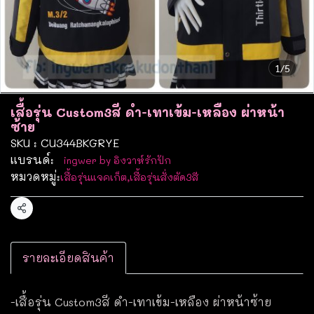
1/5
เสื้อรุ่น Custom3สี ดำ-เทาเข้ม-เหลือง ผ่าหน้า
ซ้าย
SKU : CU344BKGRYE
แบรนด์:
ingwer by อิงวาห์รักปัก
หมวดหมู่:
เสื้อรุ่นแจคเก็ต
,
เสื้อรุ่นสั่งตัด3สี
แชร์
รายละเอียดสินค้า
-เสื้อรุ่น Custom3สี ดำ-เทาเข้ม-เหลือง ผ่าหน้าซ้าย