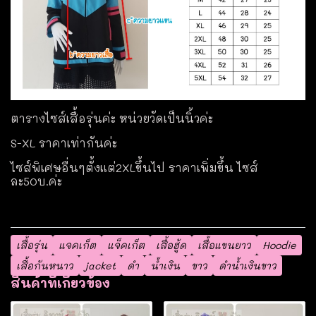
ตารางไซส์เสื้อรุ่นค่ะ หน่วยวัดเป็นนิ้วค่ะ
S-XL ราคาเท่ากันค่ะ
ไซส์พิเศษอื่นๆตั้งแต่2XLขึ้นไป ราคาเพิ่มขึ้น ไซส์
ละ50บ.ค่ะ
เสื้อรุ่น
แจคเก็ต
แจ็คเก็ต
เสื้อฮู้ด
เสื้อแขนยาว
Hoodie
เสื้อกันหนาว
jacket
ดำ
น้ำเงิน
ขาว
ดำน้ำเงินขาว
สินค้าที่เกี่ยวข้อง