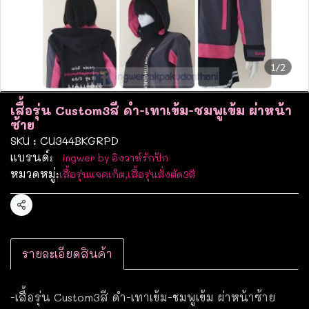
1/2
เสื้อรุ่น Custom3สี ดำ-เทาเข้ม-ชมพูเข้ม ผ่าหน้า
ซ้าย
SKU : CU344BKGRPD
แบรนด์:
ingwer by อิงวาห์รักปัก
หมวดหมู่:
เสื้อรุ่นแจคเก็ต
,
เสื้อรุ่นสั่งตัด3สี
แชร์
รายละเอียดสินค้า
-เสื้อรุ่น Custom3สี ดำ-เทาเข้ม-ชมพูเข้ม ผ่าหน้าซ้าย