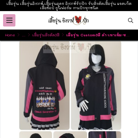
เสื้อรุ่น เสื้อรุ่นอิงวาห์ เสื้อรุ่นอุดร อิงวาห์รักปัก รับสั่งตัดเสื้อรุ่น แจคเก็ต
เสื้อช็อป ยูนิฟอร์ม งานปักทุกชนิด
Home
...
เสื้อรุ่นสั่งตัด3สี
เสื้อรุ่น Custom3สี ดำ-เทาเข้ม-ชมพูเข้ม ผ่าหน้าซ้าย