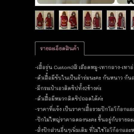
รายละเอียดสินค้า
-เสื้อรุ่น Custom3สี เลือดหมู-เทากลาง-เทาอ
-ตัวเสื้อมีซับในเป็นผ้าร่มนะคะ กันหนาว กัน
-มีกระเป๋าเอวติดซิปทั้ง2ข้างค่ะ
-ตัวเสื้อมีหมวกติดซิปถอดได้ค่ะ
-ราคาที่แจ้ง เป็นราคาเสื้อรวมปักโลโก้อกแล
-ปักไม่ใหญ่ราคาลดลงนะคะ ขึ้นอยู่กับรายละเอ
-สั่งปักส่วนอื่นๆเพิ่มเติม ที่ไม่ใช่โลโก้อกแ