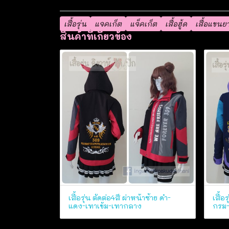
เสื้อรุ่น
แจคเก็ต
แจ็คเก็ต
เสื้อฮู้ด
เสื้อแขนย
สินค้าที่เกี่ยวข้อง
เสื้อรุ่น ตัดต่อ4สี ผ่าหน้าซ้าย ดำ-
เสื้อ
แดง-เทาเข้ม-เทากลาง
กรม-