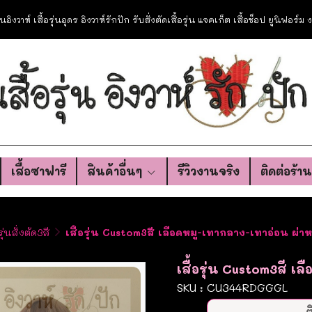
อรุ่นอิงวาห์ เสื้อรุ่นอุดร อิงวาห์รักปัก รับสั่งตัดเสื้อรุ่น แจคเก็ต เสื้อช็อป ยูนิฟอร์
เสื้อซาฟารี
สินค้าอื่นๆ
รีวิวงานจริง
ติดต่อร้า
รุ่นสั่งตัด3สี
เสื้อรุ่น Custom3สี เลือดหมู-เทากลาง-เทาอ่อน ผ่าห
เสื้อรุ่น Custom3สี เ
SKU : CU344RDGGGL
ต