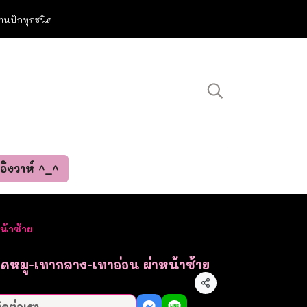
ม งานปักทุกชนิด
นอิงวาห์ ^_^
น้าซ้าย
ลือดหมู-เทากลาง-เทาอ่อน ผ่าหน้าซ้าย
แชร์
ิดต่อเรา