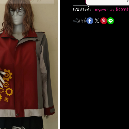
แบรนด์:
ingwer by อิงวาห์
แชร์