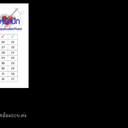
ไซส์ละ50บ.ค่ะ