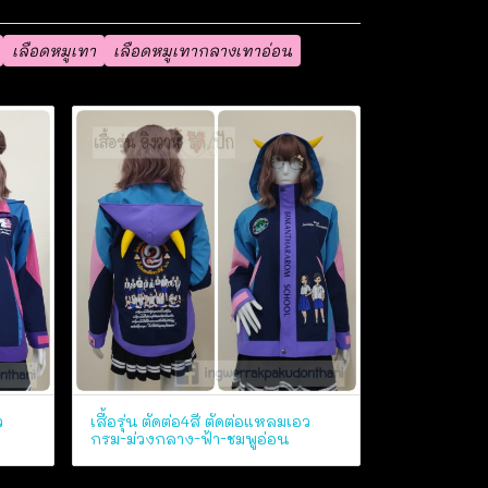
เลือดหมูเทา
เลือดหมูเทากลางเทาอ่อน
ว
เสื้อรุ่น ตัดต่อ4สี ตัดต่อแหลมเอว
กรม-ม่วงกลาง-ฟ้า-ชมพูอ่อน