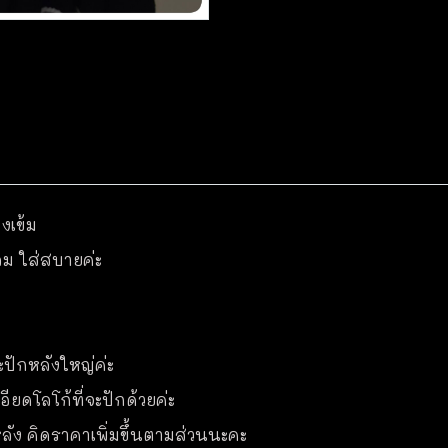
งเข้ม
ลม ใส่สบายค่ะ
ะปักหลังใหญ่ค่ะ
ียดโลโก้ที่จะปักด้วยค่ะ
ละหลัง คิดราคาเพิ่มขึ้นตามส่วนนะคะ