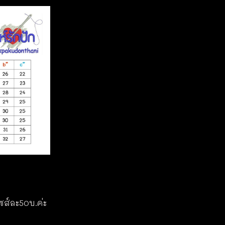
ไซส์ละ50บ.ค่ะ