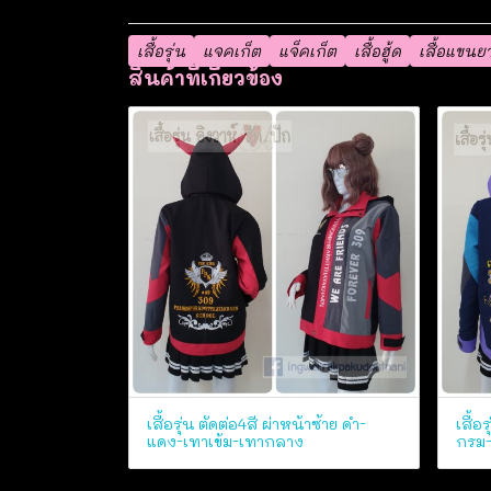
เสื้อรุ่น
แจคเก็ต
แจ็คเก็ต
เสื้อฮู้ด
เสื้อแขนย
สินค้าที่เกี่ยวข้อง
เสื้อรุ่น ตัดต่อ4สี ผ่าหน้าซ้าย ดำ-
เสื้อ
แดง-เทาเข้ม-เทากลาง
กรม-