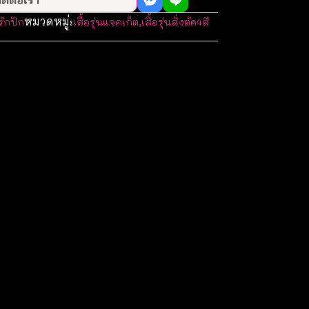
หมวดหมู่:
รักปัก
เสื้อรุ่นแจคเก็ต
,
เสื้อรุ่นสั่งตัด4สี