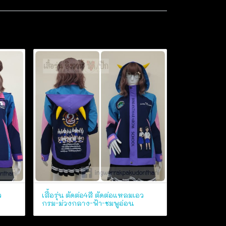
ว
เสื้อรุ่น ตัดต่อ4สี ตัดต่อแหลมเอว
กรม-ม่วงกลาง-ฟ้า-ชมพูอ่อน