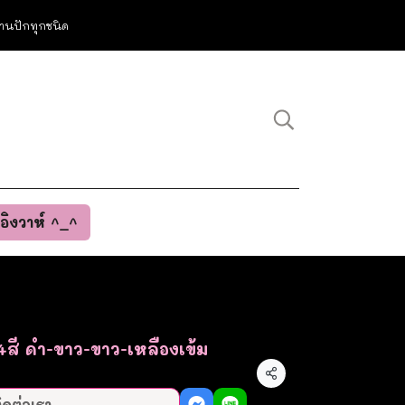
ม งานปักทุกชนิด
นอิงวาห์ ^_^
่อ4สี ดำ-ขาว-ขาว-เหลืองเข้ม
แชร์
ิดต่อเรา