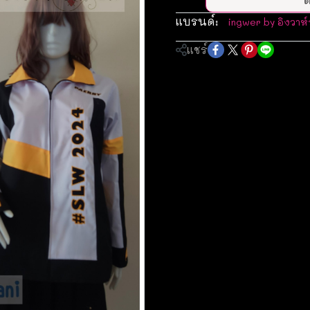
แบรนด์:
ingwer by อิงวาห์
แชร์