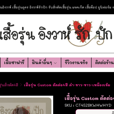
อรุ่นอิงวาห์ เสื้อรุ่นอุดร อิงวาห์รักปัก รับสั่งตัดเสื้อรุ่น แจคเก็ต เสื้อช็อป ยูนิฟอร์
เสื้อซาฟารี
สินค้าอื่นๆ
รีวิวงานจริง
ติดต่อร้า
รุ่นสั่งตัด4สี
เสื้อรุ่น Custom ตัดต่อ4สี ดำ-ขาว-ขาว-เหลืองเข้ม
เสื้อรุ่น Custom ตัดต
SKU : CT452BKWHWHYD
ต