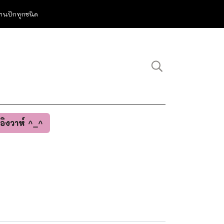
ม งานปักทุกชนิด
นอิงวาห์ ^_^