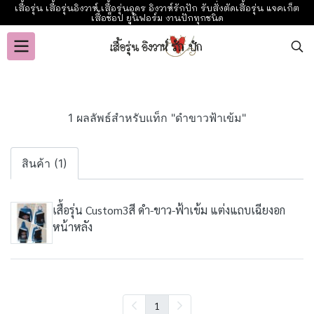
เสื้อรุ่น เสื้อรุ่นอิงวาห์ เสื้อรุ่นอุดร อิงวาห์รักปัก รับสั่งตัดเสื้อรุ่น แจคเก็ต
เสื้อช็อป ยูนิฟอร์ม งานปักทุกชนิด
1 ผลลัพธ์สำหรับแท็ก "ดำขาวฟ้าเข้ม"
สินค้า (1)
เสื้อรุ่น Custom3สี ดำ-ขาว-ฟ้าเข้ม แต่งแถบเฉียงอก
หน้าหลัง
1