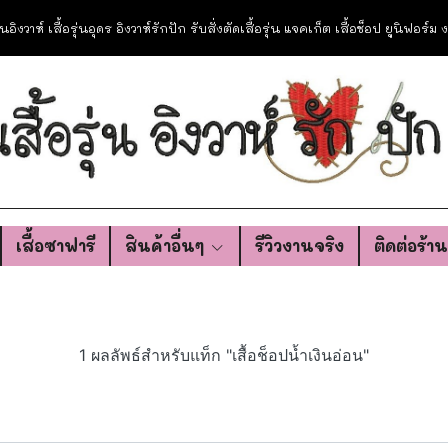
อรุ่นอิงวาห์ เสื้อรุ่นอุดร อิงวาห์รักปัก รับสั่งตัดเสื้อรุ่น แจคเก็ต เสื้อช็อป ยูนิฟอร์
เสื้อซาฟารี
สินค้าอื่นๆ
รีวิวงานจริง
ติดต่อร้า
1 ผลลัพธ์สำหรับแท็ก "เสื้อช็อปน้ำเงินอ่อน"