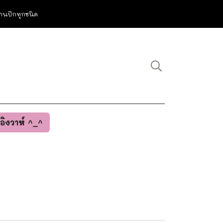
ม งานปักทุกชนิด
นอิงวาห์ ^_^