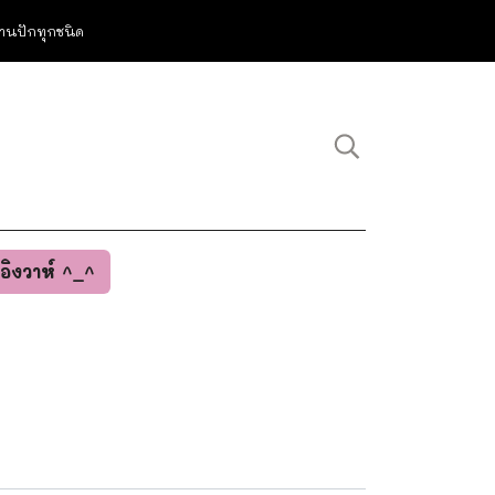
ม งานปักทุกชนิด
นอิงวาห์ ^_^