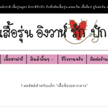
อรุ่นอิงวาห์ เสื้อรุ่นอุดร อิงวาห์รักปัก รับสั่งตัดเสื้อรุ่น แจคเก็ต เสื้อช็อป ยูนิฟอร์
เสื้อซาฟารี
สินค้าอื่นๆ
รีวิวงานจริง
ติดต่อร้า
1 ผลลัพธ์สำหรับแท็ก "เสื้อช็อปเทากลาง"