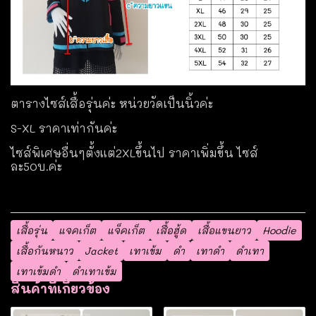
ตารางไซส์เสื้อรุ่นค่ะ หน่วยวัดเป็นนิ้วค่ะ
S-XL ราคาเท่ากันค่ะ
ไซส์พิเศษอื่นๆตั้งแต่2XLขึ้นไป ราคาเพิ่มขึ้น ไซส์
ละ50บ.ค่ะ
เสื้อรุ่น
แจคเก็ต
แจ็คเก็ต
เสื้อฮู้ด
เสื้อแขนยาว
Hoodie
เสื้อกันหนาว
Jacket
เทาเข้ม
ดำ
เทาดำ
ดำเทา
เทาเข้มดำ
ดำเทาเข้ม
สินค้าที่เกี่ยวข้อง