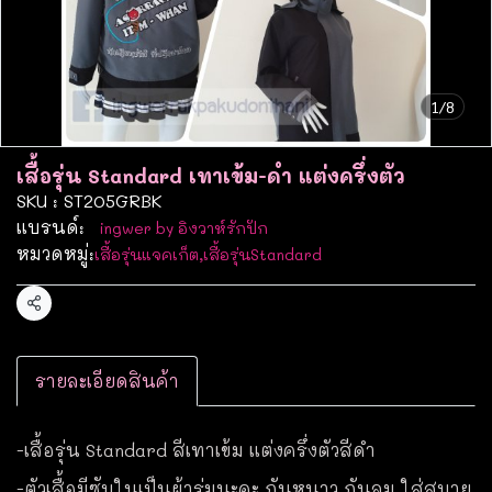
1/8
เสื้อรุ่น Standard เทาเข้ม-ดำ แต่งครึ่งตัว
SKU : ST205GRBK
แบรนด์:
ingwer by อิงวาห์รักปัก
หมวดหมู่:
เสื้อรุ่นแจคเก็ต
,
เสื้อรุ่นStandard
แชร์
รายละเอียดสินค้า
-เสื้อรุ่น Standard สีเทาเข้ม แต่งครึ่งตัวสีดำ
-ตัวเสื้อมีซับในเป็นผ้าร่มนะคะ กันหนาว กันลม ใส่สบาย