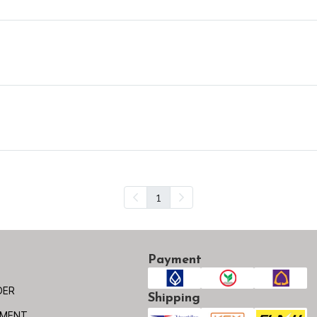
1
Payment
DER
Shipping
YMENT