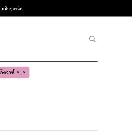
ม งานปักทุกชนิด
นอิงวาห์ ^_^