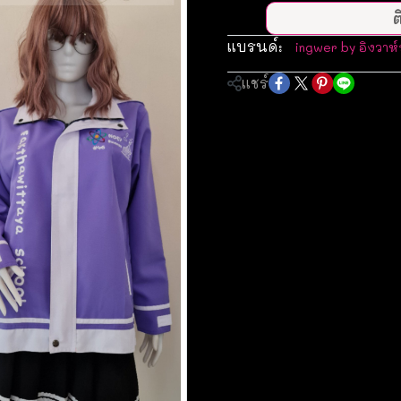
ต
แบรนด์:
ingwer by อิงวาห์
แชร์