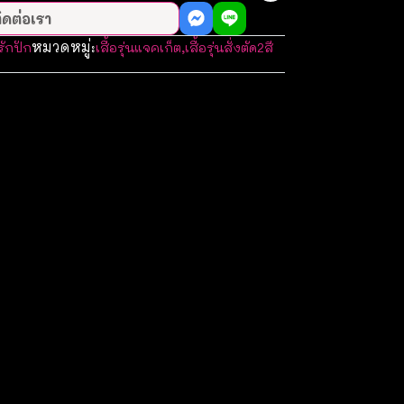
ิดต่อเรา
หมวดหมู่:
รักปัก
เสื้อรุ่นแจคเก็ต
,
เสื้อรุ่นสั่งตัด2สี