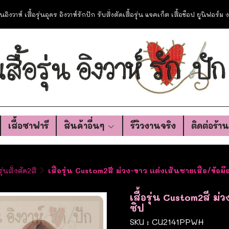
อรุ่นอิงวาห์ เสื้อรุ่นอุดร อิงวาห์รักปัก รับสั่งตัดเสื้อรุ่น แจคเก็ต เสื้อช็อป ยูนิฟอร์
เสื้อซาฟารี
สินค้าอื่นๆ
รีวิวงานจริง
ติดต่อร้า
รุ่นสั่งตัด2สี
เสื้อรุ่น Custom2สี ม่วง-ขาว แต่งเส้นชายเสื้อ/ข้อมื
เสื้อรุ่น Custom2สี ม่
ซิป
SKU : CU2141PPWH