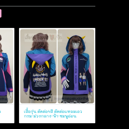
ว
เสื้อรุ่น ตัดต่อ4สี ตัดต่อแหลมเอว
กรม-ม่วงกลาง-ฟ้า-ชมพูอ่อน