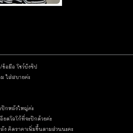
/ข้อมือ โชว์บังซิป
ลม ใส่สบายค่ะ
ะปักหลังใหญ่ค่ะ
ียดโลโก้ที่จะปักด้วยค่ะ
ละหลัง คิดราคาเพิ่มขึ้นตามส่วนนะคะ