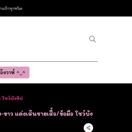
ม งานปักทุกชนิด
นอิงวาห์ ^_^
อ โชว์บังซิป
วง-ขาว แต่งเส้นชายเสื้อ/ข้อมือ โชว์บัง
แชร์