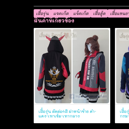
เสื้อรุ่น
แจคเก็ต
แจ็คเก็ต
เสื้อฮู้ด
เสื้อแขนย
สินค้าที่เกี่ยวข้อง
เสื้อรุ่น ตัดต่อ4สี ผ่าหน้าซ้าย ดำ-
เสื้อ
แดง-เทาเข้ม-เทากลาง
กรม-