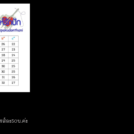
ไซส์ละ50บ.ค่ะ