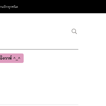
ม งานปักทุกชนิด
นอิงวาห์ ^_^