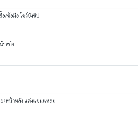
ื้อ/ข้อมือ โชว์บังซิป
น้าหลัง
บเฉียงหน้าหลัง แต่งแขนแหลม